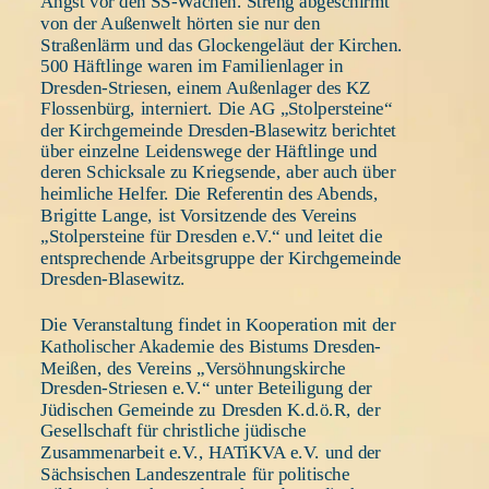
Angst vor den SS-Wachen. Streng abgeschirmt 
von der Außenwelt hörten sie nur den 
Straßenlärm und das Glockengeläut der Kirchen. 
500 Häftlinge waren im Familienlager in 
Dresden-Striesen, einem Außenlager des KZ 
Flossenbürg, interniert. Die AG „Stolpersteine“ 
der Kirchgemeinde Dresden-Blasewitz berichtet 
über einzelne Leidenswege der Häftlinge und 
deren Schicksale zu Kriegsende, aber auch über 
heimliche Helfer. Die Referentin des Abends, 
Brigitte Lange, ist Vorsitzende des Vereins 
„Stolpersteine für Dresden e.V.“ und leitet die 
entsprechende Arbeitsgruppe der Kirchgemeinde 
Dresden-Blasewitz. 
Die Veranstaltung findet in Kooperation mit der 
Katholischer Akademie des Bistums Dresden-
Meißen, des Vereins „Versöhnungskirche 
Dresden-Striesen e.V.“ unter Beteiligung der 
Jüdischen Gemeinde zu Dresden K.d.ö.R, der 
Gesellschaft für christliche jüdische 
Zusammenarbeit e.V., HATiKVA e.V. und der 
Sächsischen Landeszentrale für politische 