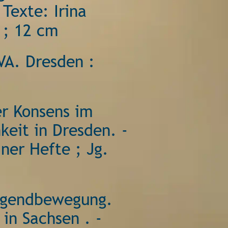
Texte: Irina 
 ; 12 cm 
VA. Dresden : 
er Konsens im 
keit in Dresden. - 
ner Hefte ; Jg. 
ugendbewegung. 
in Sachsen . - 