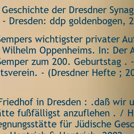
r Geschichte der Dresdner Synag
 - Dresden: ddp goldenbogen, 
empers wichtigster privater Au
 Wilhelm Oppenheims. In: Der A
 Semper zum 200. Geburtstag . -
sverein. - (Dresdner Hefte ; 20
Friedhof in Dresden : .daß wir 
te fußfälligst anzuflehen . / H
egnungsstätte für Jüdische Gesc