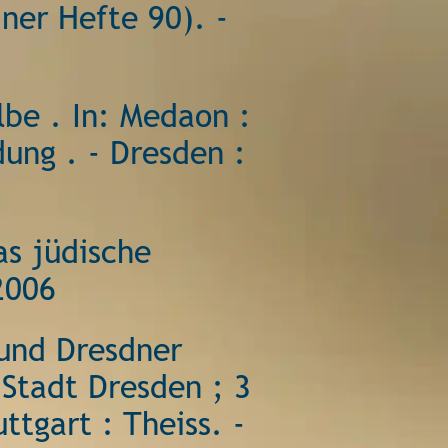
ner Hefte 90). - 
be . In: Medaon : 
ung . - Dresden : 
as jüdische 
2006 
 und Dresdner 
 Stadt Dresden ; 3 
tgart : Theiss. - 