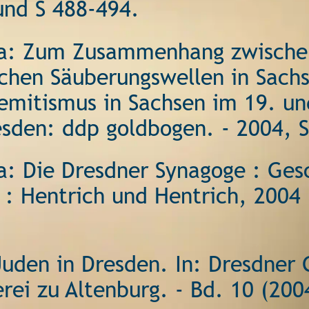
und S 488-494. 
a: Zum Zusammenhang zwischen
ischen Säuberungswellen in Sach
semitismus in Sachsen im 19. un
esden: ddp goldbogen. - 2004, S
: Die Dresdner Synagoge : Ges
 : Hentrich und Hentrich, 2004 
Juden in Dresden. In: Dresdner 
rei zu Altenburg. - Bd. 10 (200