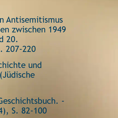
 Antisemitismus 
sen zwischen 1949 
d 20. 
. 207-220 
chichte und 
(Jüdische 
Geschichtsbuch. - 
4), S. 82-100 