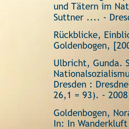
und Tätern im Nati
Suttner .... - Dre
Rückblicke, Einbli
Goldenbogen, [20
Ulbricht, Gunda. S
Nationalsozialismu
Dresden : Dresdner
26,1 = 93). - 2008
Goldenbogen, Nor
In: In Wanderkluf