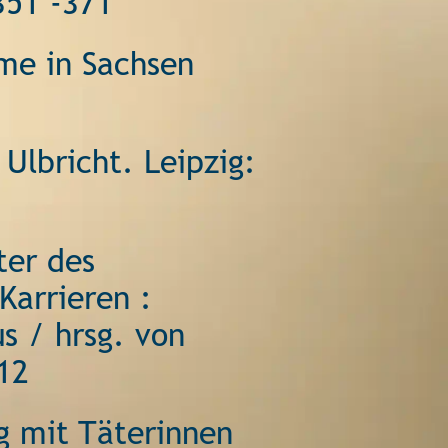
351 -371 
me in Sachsen 
Ulbricht. Leipzig: 
ter des 
arrieren : 
s / hrsg. von 
12 
 mit Täterinnen 