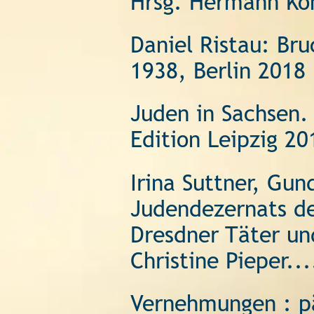
Hrsg. Hermann Kon
Daniel Ristau: Br
1938, Berlin 2018 
Juden in Sachsen.
Edition Leipzig 20
Irina Suttner, Gun
Judendezernats de
Dresdner Täter un
Christine Pieper..
Vernehmungen : pä