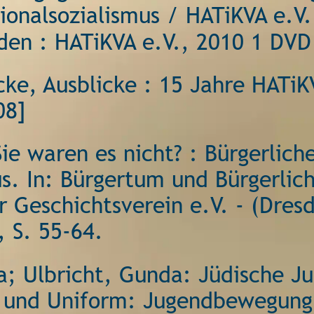
onalsozialismus / HATiKVA e.V. 
sden : HATiKVA e.V., 2010 1 DVD
cke, Ausblicke : 15 Jahre HATiK
08] 
ie waren es nicht? : Bürgerlich
s. In: Bürgertum und Bürgerlich
 Geschichtsverein e.V. - (Dresd
, S. 55-64. 
a; Ulbricht, Gunda: Jüdische J
t und Uniform: Jugendbewegung 