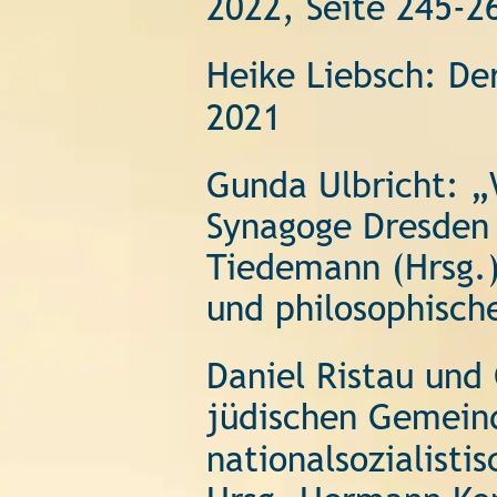
2022, Seite 245-2
Heike Liebsch: Der
2021 
Gunda Ulbricht: „
Synagoge Dresden 
Tiedemann (Hrsg.)
und philosophische
Daniel Ristau und 
jüdischen Gemeind
nationalsozialisti