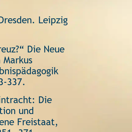
Dresden. Leipzig 
reuz?“ Die Neue 
n Markus 
ebnispädagogik 
3-337. 
ntracht: Die 
tion und 
ene Freistaat, 