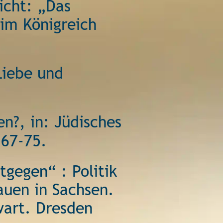
icht: „Das 
 im Königreich 
Liebe und 
n?, in: Jüdisches 
 67-75. 
gegen“ : Politik 
auen in Sachsen. 
wart. Dresden 