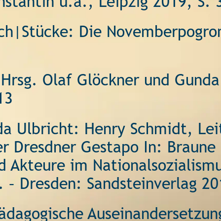
stantin u.a., Leipzig 2019, S. 
uch|Stücke: Die Novemberpogro
 Hrsg. Olaf Glöckner und Gunda 
13 
da Ulbricht: Henry Schmidt, Lei
r Dresdner Gestapo In: Braune K
d Akteure im Nationalsozialismu
.. – Dresden: Sandsteinverlag 20
dagogische Auseinandersetzung