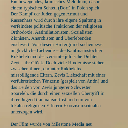
Ein bewegendes, komisches Melodram, das in 
einem typischen Schtetl (Dorf) in Polen spielt. 
Der Kampf der Juden gegen Armut und 
Rassenhass wird durch ihre eigene Spaltung in 
verfeindete politische Fraktionen der religiösen 
Orthodoxie, Assimilationisten, Sozialisten, 
Zionisten, Anarchisten und Überlebenden 
erschwert. Vor diesem Hintergrund suchen zwei 
unglückliche Liebende – die Kaufmannstochter 
Rukheleh und der verarmte jiddische Dichter 
Zevi – ihr Glück. Doch viele Hindernisse stehen 
zwischen ihnen, darunter Rukhelehs 
missbilligende Eltern, Zevis Liebschaft mit einer 
verführerischen Tänzerin (gespielt von Antin) und 
das Leiden von Zevis jüngerer Schwester 
Sooreleh, die durch einen sexuellen Übergriff in 
ihrer Jugend traumatisiert ist und nun von 
lokalen religiösen Eiferern Exorzismusritualen 
unterzogen wird.
Der Film wurde von Milestone Media neu 