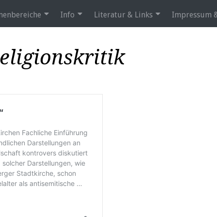
enbereiche
Info
Literatur & Links
Impressum &
eligionskritik